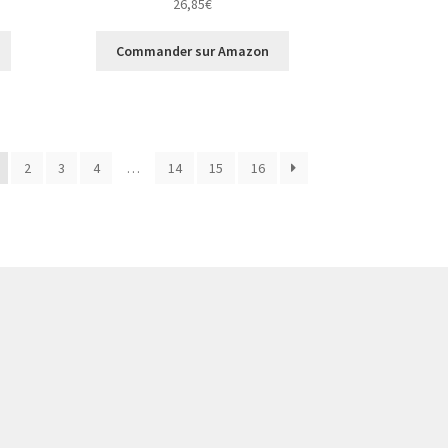
26,85
€
Commander sur Amazon
2
3
4
…
14
15
16