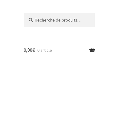
Recherche
Recherche
pour :
e
0,00
€
0 article