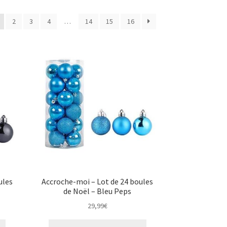
2
3
4
…
14
15
16
ules
Accroche-moi – Lot de 24 boules
de Noël – Bleu Peps
29,99
€