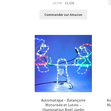
Le
Le
24,75
€
23,02
€
prix
prix
initial
actuel
Commander sur Amazon
était :
est :
24,75€.
23,02€.
Automatique – Balançoire
Av
Motorisée et Lutins –
Ma
Illumination Noël Jardin