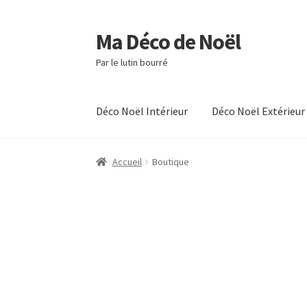
Ma Déco de Noël
Aller
Aller
à
au
Par le lutin bourré
la
contenu
navigation
Déco Noël Intérieur
Déco Noël Extérieur
Accueil
Blog
Boutique
Commande
Mon comp
Accueil
Boutique